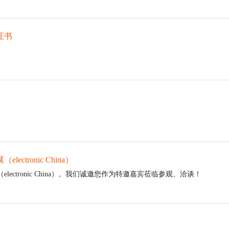
证书
ctronic China）
lectronic China）。我们诚邀您作为特邀嘉宾莅临参观、洽谈！