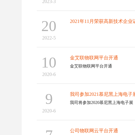
2023-3
20
2021年11月荣获高新技术企业
2022-5
10
金艾联物联网平台开通
金艾联物联网平台开通
2020-6
9
我司参加2021慕尼黑上海电子展（ele
我司将参加2020慕尼黑上海电子展（e
2020-6
公司物联网云平台开通