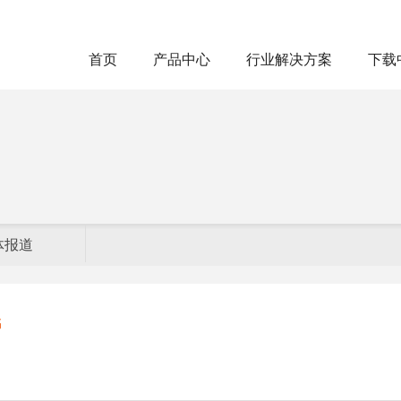
首页
产品中心
行业解决方案
下载
体报道
书