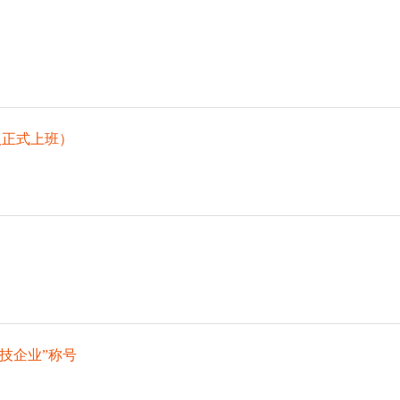
(初八正式上班）
技企业”称号