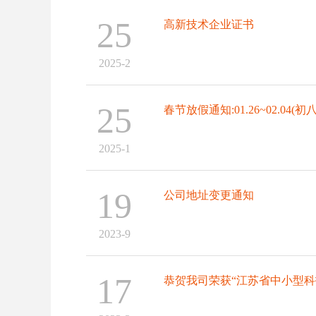
25
高新技术企业证书
2025-2
25
春节放假通知:01.26~02.04
2025-1
19
公司地址变更通知
2023-9
17
恭贺我司荣获“江苏省中小型科