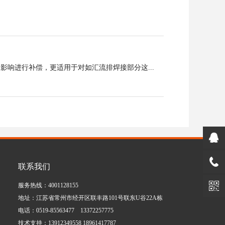
势的影响进行补偿，更适用于对如汇流排焊接部分这...
联系我们
服务热线：4001128155
地址：江苏省常州市经开区联丰路101号联东U谷22A栋
电话：0519-85563477 13372257775
技术支持：13912349558 18961417787